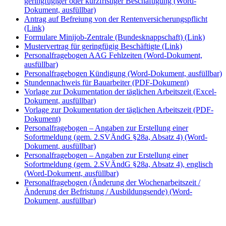
geringfügiger oder kurzfristiger Beschäftigung (Word-
Dokument, ausfüllbar)
Antrag auf Befreiung von der Rentenversicherungspflicht
(Link)
Formulare Minijob-Zentrale (Bundesknappschaft) (Link)
Mustervertrag für geringfügig Beschäftigte (Link)
Personalfragebogen AAG Fehlzeiten (Word-Dokument,
ausfüllbar)
Personalfragebogen Kündigung (Word-Dokument, ausfüllbar)
Stundennachweis für Bauarbeiter (PDF-Dokument)
Vorlage zur Dokumentation der täglichen Arbeitszeit (Excel-
Dokument, ausfüllbar)
Vorlage zur Dokumentation der täglichen Arbeitszeit (PDF-
Dokument)
Personalfragebogen – Angaben zur Erstellung einer
Sofortmeldung (gem. 2.SVÄndG §28a, Absatz 4) (Word-
Dokument, ausfüllbar)
Personalfragebogen – Angaben zur Erstellung einer
Sofortmeldung (gem. 2.SVÄndG §28a, Absatz 4), englisch
(Word-Dokument, ausfüllbar)
Personalfragebogen (Änderung der Wochenarbeitszeit /
Änderung der Befristung / Ausbildungsende) (Word-
Dokument, ausfüllbar)